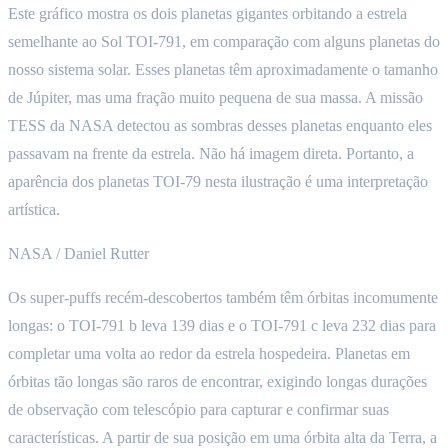
Este gráfico mostra os dois planetas gigantes orbitando a estrela
semelhante ao Sol TOI-791, em comparação com alguns planetas do
nosso sistema solar. Esses planetas têm aproximadamente o tamanho
de Júpiter, mas uma fração muito pequena de sua massa. A missão
TESS da NASA detectou as sombras desses planetas enquanto eles
passavam na frente da estrela. Não há imagem direta. Portanto, a
aparência dos planetas TOI-79 nesta ilustração é uma interpretação
artística.
NASA / Daniel Rutter
Os super-puffs recém-descobertos também têm órbitas incomumente
longas: o TOI‑791 b leva 139 dias e o TOI‑791 c leva 232 dias para
completar uma volta ao redor da estrela hospedeira. Planetas em
órbitas tão longas são raros de encontrar, exigindo longas durações
de observação com telescópio para capturar e confirmar suas
características. A partir de sua posição em uma órbita alta da Terra, a