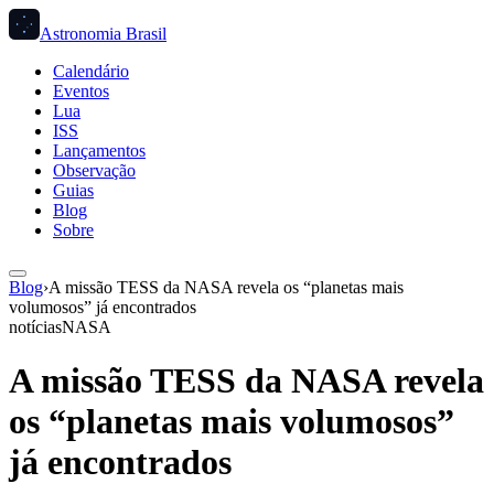
Astronomia Brasil
Calendário
Eventos
Lua
ISS
Lançamentos
Observação
Guias
Blog
Sobre
Blog
›
A missão TESS da NASA revela os “planetas mais
volumosos” já encontrados
notícias
NASA
A missão TESS da NASA revela
os “planetas mais volumosos”
já encontrados