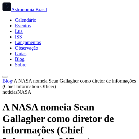
Astronomia Brasil
Calendário
Eventos
Lua
ISS
Lançamentos
Observação
Guias
Blog
Sobre
Blog
›
A NASA nomeia Sean Gallagher como diretor de informações
(Chief Information Officer)
notícias
NASA
A NASA nomeia Sean
Gallagher como diretor de
informações (Chief