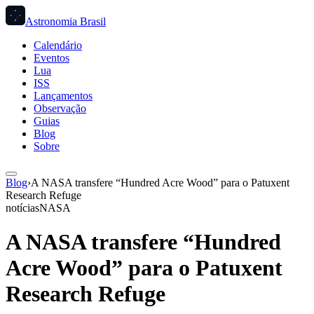
Astronomia Brasil
Calendário
Eventos
Lua
ISS
Lançamentos
Observação
Guias
Blog
Sobre
Blog
›
A NASA transfere “Hundred Acre Wood” para o Patuxent
Research Refuge
notícias
NASA
A NASA transfere “Hundred
Acre Wood” para o Patuxent
Research Refuge