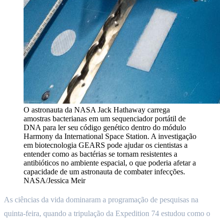
O astronauta da NASA Jack Hathaway carrega
amostras bacterianas em um sequenciador portátil de
DNA para ler seu código genético dentro do módulo
Harmony da International Space Station. A investigação
em biotecnologia GEARS pode ajudar os cientistas a
entender como as bactérias se tornam resistentes a
antibióticos no ambiente espacial, o que poderia afetar a
capacidade de um astronauta de combater infecções.
NASA/Jessica Meir
As ciências da vida dominaram a programação de pesquisas na
quinta-feira, quando a tripulação da Expedition 74 estudou como o