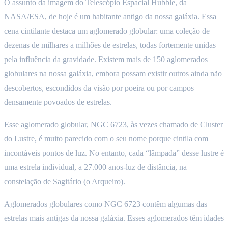
O assunto da imagem do Telescópio Espacial Hubble, da
NASA/ESA, de hoje é um habitante antigo da nossa galáxia. Essa
cena cintilante destaca um aglomerado globular: uma coleção de
dezenas de milhares a milhões de estrelas, todas fortemente unidas
pela influência da gravidade. Existem mais de 150 aglomerados
globulares na nossa galáxia, embora possam existir outros ainda não
descobertos, escondidos da visão por poeira ou por campos
densamente povoados de estrelas.
Esse aglomerado globular, NGC 6723, às vezes chamado de Cluster
do Lustre, é muito parecido com o seu nome porque cintila com
incontáveis pontos de luz. No entanto, cada “lâmpada” desse lustre é
uma estrela individual, a 27.000 anos-luz de distância, na
constelação de Sagitário (o Arqueiro).
Aglomerados globulares como NGC 6723 contêm algumas das
estrelas mais antigas da nossa galáxia. Esses aglomerados têm idades