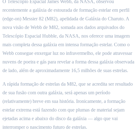
O Telescópio Espacial James Webb, da NASA, observou
recentemente a galáxia de estourada de formação estelar em perfil
(edge-on) Messier 82 (M82), apelidada de Galáxia do Charuto. A
nova visão de Webb de M82, somada aos dados arquivados do
Telescópio Espacial Hubble, da NASA, nos oferece uma imagem
mais completa dessa galáxia em intensa formação estelar. Como o
Webb consegue enxergar luz no infravermelho, ele pode atravessar
nuvens de poeira e gás para revelar a forma dessa galáxia observada
de lado, além de aproximadamente 16,5 milhões de suas estrelas.
A rápida formação de estrelas da M82, que se acredita ser resultado
de sua fusão com outra galáxia, será apenas um período
(relativamente) breve em sua história. Ironicamente, a formação
estelar extrema está fazendo com que plumas de material sejam
ejetadas acima e abaixo do disco da galáxia — algo que vai
interromper o nascimento futuro de estrelas.