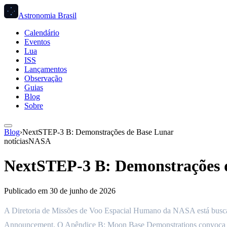
Astronomia Brasil
Calendário
Eventos
Lua
ISS
Lançamentos
Observação
Guias
Blog
Sobre
Blog
›
NextSTEP-3 B: Demonstrações de Base Lunar
notícias
NASA
NextSTEP-3 B: Demonstrações 
Publicado em
30 de junho de 2026
A Diretoria de Missões de Voo Espacial Humano da NASA está busca
Announcement. O Apêndice B: Moon Base Demonstrations convoca demon