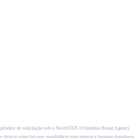
o apêndice de solicitação sob o NextSTEP-3 Omnibus Broad Agency
e tópicos especiais que possibilitem uma presença humana duradoura