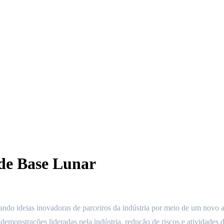
de Base Lunar
ndo ideias inovadoras de parceiros da indústria por meio de um nov
strações lideradas pela indústria, redução de riscos e atividades d