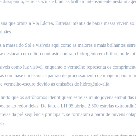
 dissipando, estrelas azuis e brancas brilham intensamente nesta imag
que orbita a Via Láctea. Estrelas infantis de baixa massa vivem ao l
lhães.
a massa do Sol e visíveis aqui como as maiores e mais brilhantes estrela
 destacam em nítido contraste contra o hidrogênio em brilho, onde faix
síveis como luz visível, enquanto o vermelho representa os comprimento
das com base em técnicas padrão de processamento de imagem para rep
de vermelho-escuro devido às emissões de hidrogênio-alfa.
itindo que os astrônomos identifiquem estrelas muito jovens embutidas
poeira ao redor delas. De fato, a LH 95 abriga 2.500 estrelas extraordi
strelas da pré-sequência principal”, se formaram a partir de nuvens col
as.