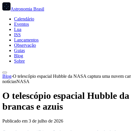
Astronomia Brasil
Calendário
Eventos
Lua
ISS
Lançamentos
Observação
Guias
Blog
Sobre
Blog
›
O telescópio espacial Hubble da NASA captura uma nuvem carm
notícias
NASA
O telescópio espacial Hubble 
brancas e azuis
Publicado em
3 de julho de 2026