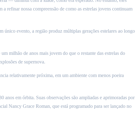
téria — diminui com a idade, como era esperado. No entanto, eles
m a refinar nossa compreensão de como as estrelas jovens continuam
m único evento, a região produz múltiplas gerações estelares ao longo
 um milhão de anos mais jovem do que o restante das estrelas do
explosões de supernova.
stância relativamente próxima, em um ambiente com menos poeira
0 anos em órbita. Suas observações são ampliadas e aprimoradas por
acial Nancy Grace Roman, que está programado para ser lançado no