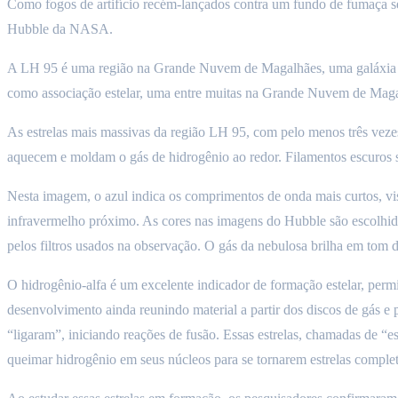
Como fogos de artifício recém-lançados contra um fundo de fumaça se
Hubble da NASA.
A LH 95 é uma região na Grande Nuvem de Magalhães, uma galáxia anã 
como associação estelar, uma entre muitas na Grande Nuvem de Maga
As estrelas mais massivas da região LH 95, com pelo menos três vezes 
aquecem e moldam o gás de hidrogênio ao redor. Filamentos escuros se
Nesta imagem, o azul indica os comprimentos de onda mais curtos, vi
infravermelho próximo. As cores nas imagens do Hubble são escolhi
pelos filtros usados na observação. O gás da nebulosa brilha em tom 
O hidrogênio-alfa é um excelente indicador de formação estelar, perm
desenvolvimento ainda reunindo material a partir dos discos de gás e 
“ligaram”, iniciando reações de fusão. Essas estrelas, chamadas de “e
queimar hidrogênio em seus núcleos para se tornarem estrelas complet