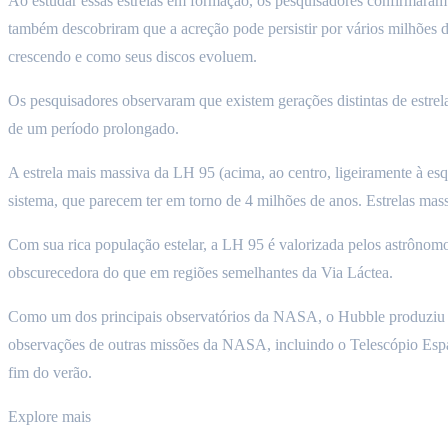
Ao estudar essas estrelas em formação, os pesquisadores confirmaram
também descobriram que a acreção pode persistir por vários milhões 
crescendo e como seus discos evoluem.
Os pesquisadores observaram que existem gerações distintas de estrel
de um período prolongado.
A estrela mais massiva da LH 95 (acima, ao centro, ligeiramente à es
sistema, que parecem ter em torno de 4 milhões de anos. Estrelas m
Com sua rica população estelar, a LH 95 é valorizada pelos astrôno
obscurecedora do que em regiões semelhantes da Via Láctea.
Como um dos principais observatórios da NASA, o Hubble produziu um
observações de outras missões da NASA, incluindo o Telescópio Esp
fim do verão.
Explore mais