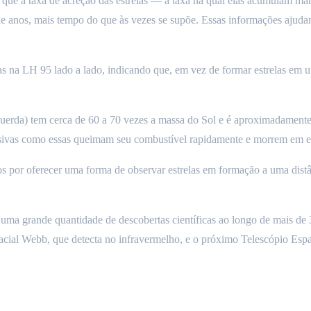
 que a taxa de acreção das estrelas — a taxa na qual elas acumulam ma
de anos, mais tempo do que às vezes se supõe. Essas informações ajuda
as na LH 95 lado a lado, indicando que, em vez de formar estrelas em u
querda) tem cerca de 60 a 70 vezes a massa do Sol e é aproximadamente
assivas como essas queimam seu combustível rapidamente e morrem em 
mos por oferecer uma forma de observar estrelas em formação a uma di
a grande quantidade de descobertas científicas ao longo de mais de 3
acial Webb, que detecta no infravermelho, e o próximo Telescópio Esp