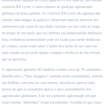
relativamente distante do centro galáctico e tem mais de 240 estrelas
variáveis RR Lyrae, o maior número de qualquer aglomerado
globular em nossa galáxia. As variáveis RR Lyrae são algumas das
estrelas mais antigas da galáxia e despertam especial interesse dos
astrônomos por causa de sua idade e porque sua luz varia ao longo
do tempo de um modo que nos informa sua luminosidade intrínseca.
Essa verdadeira luminosidade pode ser usada para medir distâncias
no cosmos, assim como saber o brilho dos faróis de um carro em
uma estrada escura pode ajudar a estimar a distância de um veículo
que se aproxima.
O aglomerado globular M3 também contém cerca de 70 candidatos
identificados a “blue stragglers” (estrelas azuis retardatárias), estrelas
que brilham com uma luz azul intensa, fazendo-as parecer mais
jovens do que os moradores típicos e mais avermelhados dos
aglomerados globulares. Este foi o primeiro aglomerado em que
essas estrelas “diferentes” foram encontradas. Acredita-se que essas