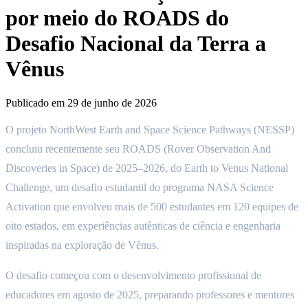
por meio do ROADS do
Desafio Nacional da Terra a
Vênus
Publicado em
29 de junho de 2026
O projeto NorthWest Earth and Space Science Pathways (NESSP)
concluiu recentemente seu ROADS (Rover Observation And
Discoveries in Space) de 2025–2026, do Earth to Venus National
Challenge, um desafio estudantil do programa NASA Science
Activation que envolveu mais de 500 estudantes em 120 equipes de
oito estados, em experiências autênticas de ciência e engenharia
inspiradas na exploração de Vênus.
O desafio começou com o desenvolvimento profissional de
educadores em agosto de 2025, preparando professores e mentores