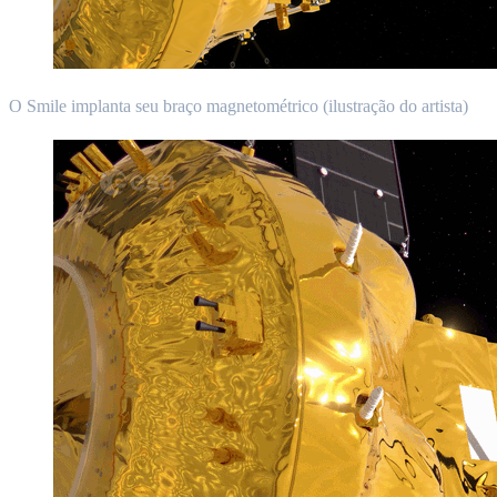
O Smile implanta seu braço magnetométrico (ilustração do artista)