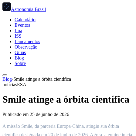
Astronomia Brasil
Calendário
Eventos
Lua
ISS
Lançamentos
Observação
Guias
Blog
Sobre
Blog
›
Smile atinge a órbita científica
notícias
ESA
Smile atinge a órbita científica
Publicado em
25 de junho de 2026
A missão Smile, da parceria Europa-China, atingiu sua órbita
científica designada em 20 de junho de 2026. Agora, a equipe inicia