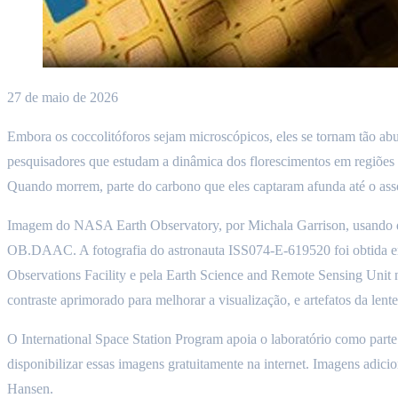
27 de maio de 2026
Embora os coccolitóforos sejam microscópicos, eles se tornam tão abun
pesquisadores que estudam a dinâmica dos florescimentos em regiões 
Quando morrem, parte do carbono que eles captaram afunda até o as
Imagem do NASA Earth Observatory, por Michala Garrison, usan
OB.DAAC. A fotografia do astronauta ISS074-E-619520 foi obtida em
Observations Facility e pela Earth Science and Remote Sensing Unit
contraste aprimorado para melhorar a visualização, e artefatos da len
O International Space Station Program apoia o laboratório como parte d
disponibilizar essas imagens gratuitamente na internet. Imagens adi
Hansen.