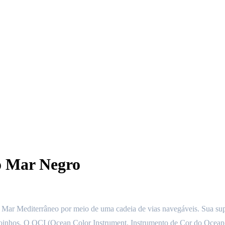
o Mar Negro
o Mar Mediterrâneo por meio de uma cadeia de vias navegáveis. Sua supe
oinhos. O OCI (Ocean Color Instrument, Instrumento de Cor do Oceano