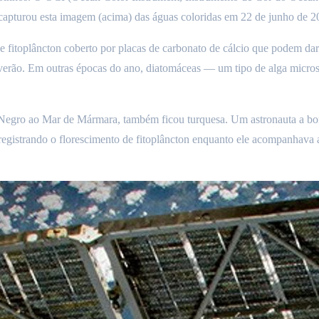
pturou esta imagem (acima) das águas coloridas em 22 de junho de 2
e fitoplâncton coberto por placas de carbonato de cálcio que podem dar
 verão. Em outras épocas do ano, diatomáceas — um tipo de alga micro
r Negro ao Mar de Mármara, também ficou turquesa. Um astronauta a bor
gistrando o florescimento de fitoplâncton enquanto ele acompanhava as