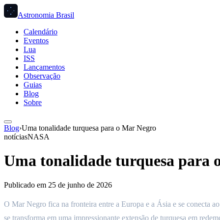
Astronomia Brasil
Calendário
Eventos
Lua
ISS
Lançamentos
Observação
Guias
Blog
Sobre
Blog
›
Uma tonalidade turquesa para o Mar Negro
notícias
NASA
Uma tonalidade turquesa para 
Publicado em
25 de junho de 2026
O Mar Negro fica na fronteira entre a Europa e a Ásia e se conecta a
se transforma em uma impressionante extensão de turquesa em redem