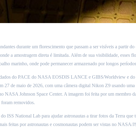
dantes durante um florescimento que passam a ser visíveis a partir do 
onde a amostragem direta é limitada. Além de sua visibilidade, esses 
soalho marinho, onde pode permanecer armazenado por longos períodos
do dados do PACE do NASA EOSDIS LANCE e GIBS/Worldview e do N
 27 de maio de 2026, com uma câmera digital Nikon Z9 usando uma dis
 no NASA Johnson Space Center. A imagem foi feita por um membro da t
te foram removidos.
o ISS National Lab para ajudar astronautas a tirar fotos da Terra que te
cionais feitas por astronautas e cosmonautas podem ser vistas no NASA