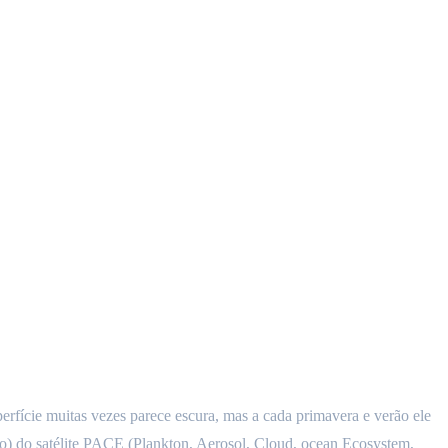
rfície muitas vezes parece escura, mas a cada primavera e verão ele
) do satélite PACE (Plankton, Aerosol, Cloud, ocean Ecosystem,