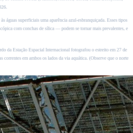
026.
 às águas superficiais uma aparência azul-esbranquiçada. Esses tipos
scópica com conchas de sílica — podem se tornar mais prevalentes, e
do da Estação Espacial Internacional fotografou o estreito em 27 de
 correntes em ambos os lados da via aquática. (Observe que o norte