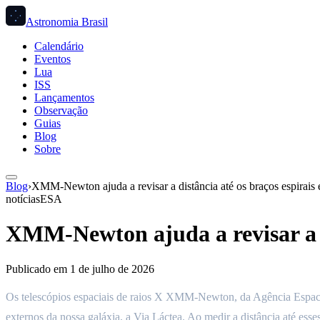
Astronomia Brasil
Calendário
Eventos
Lua
ISS
Lançamentos
Observação
Guias
Blog
Sobre
Blog
›
XMM-Newton ajuda a revisar a distância até os braços espirais 
notícias
ESA
XMM-Newton ajuda a revisar a di
Publicado em
1 de julho de 2026
Os telescópios espaciais de raios X XMM-Newton, da Agência Espacia
externos da nossa galáxia, a Via Láctea. Ao medir a distância até ess