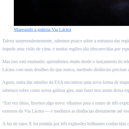
Mapeando a galáxia Via Láctea
Talvez surpreendentemente, sabemos pouco sobre a estrutura das regiõe
impede uma visão de cima, e muitas regiões são obscurecidas por esp
Mas isso está mudando: aprendemos muito desde o lançamento do teles
Láctea com mais detalhes do que nunca, medindo distâncias precisas at
Agora, outra das missões da ESA encontrou uma nova forma de mapear
sabemos sobre como nossa galáxia gira, mas fazer isso assim deixa espa
“Em vez disso, fizemos algo novo: olhamos para o rastro de três exp
externos da Via Láctea — e medimos as distâncias diretamente até ess
A luz de raios X foi emitida por três explosões brilhantes conhecida