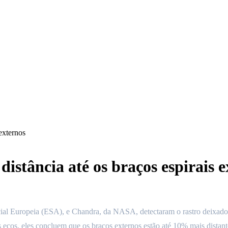
externos
stância até os braços espirais e
l Europeia (ESA), e Chandra, da NASA, detectaram o rastro deixado po
es ecos, eles concluem que os braços externos estão até 10% mais distan