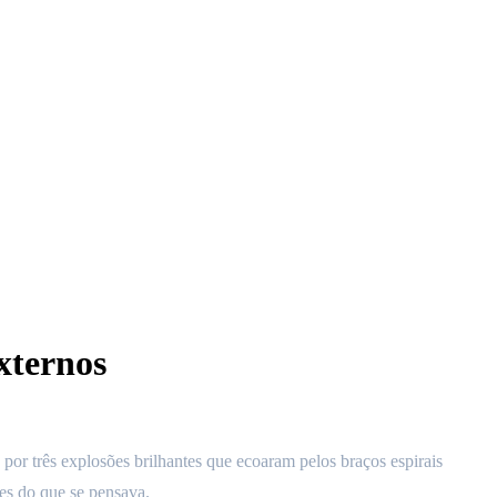
xternos
r três explosões brilhantes que ecoaram pelos braços espirais
tes do que se pensava.