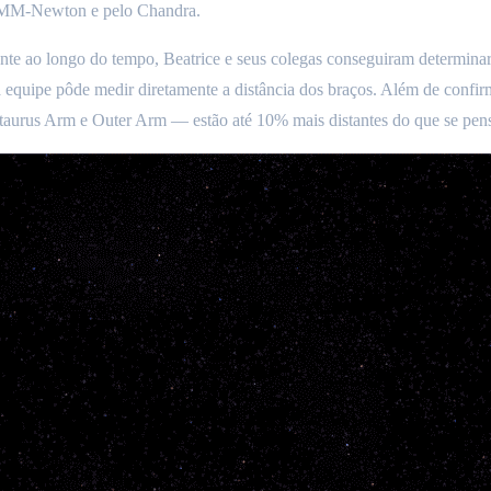
o XMM-Newton e pelo Chandra.
e ao longo do tempo, Beatrice e seus colegas conseguiram determinar 
a equipe pôde medir diretamente a distância dos braços. Além de confirm
aurus Arm e Outer Arm — estão até 10% mais distantes do que se pen