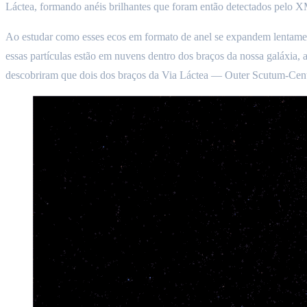
Láctea, formando anéis brilhantes que foram então detectados pel
Ao estudar como esses ecos em formato de anel se expandem lentament
essas partículas estão em nuvens dentro dos braços da nossa galáxia, 
descobriram que dois dos braços da Via Láctea — Outer Scutum-Cent