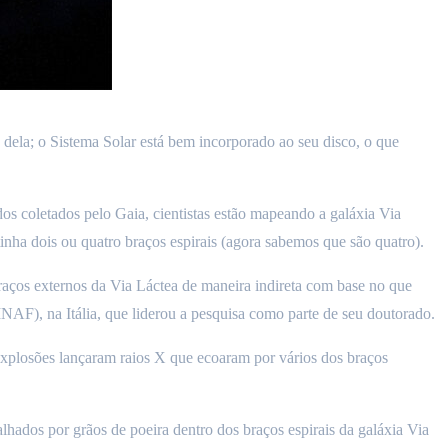
 dela; o Sistema Solar está bem incorporado ao seu disco, o que
s coletados pelo Gaia, cientistas estão mapeando a galáxia Via
inha dois ou quatro braços espirais (agora sabemos que são quatro).
ços externos da Via Láctea de maneira indireta com base no que
(INAF), na Itália, que liderou a pesquisa como parte de seu doutorado.
explosões lançaram raios X que ecoaram por vários dos braços
hados por grãos de poeira dentro dos braços espirais da galáxia Via