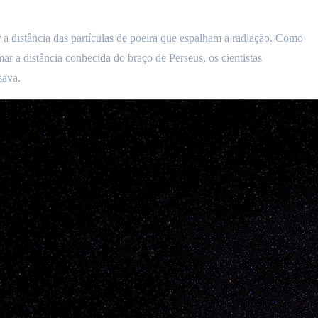
a distância das partículas de poeira que espalham a radiação. Como
ar a distância conhecida do braço de Perseus, os cientistas
sava.