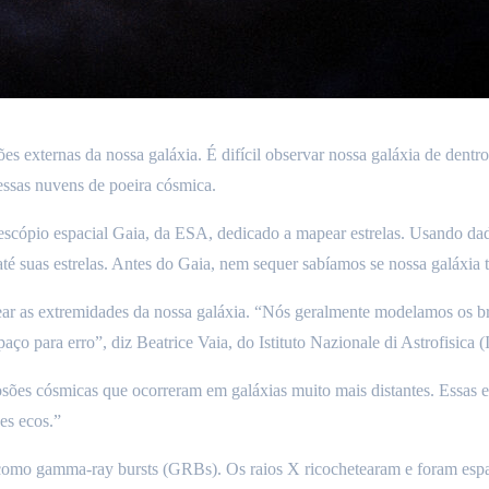
s externas da nossa galáxia. É difícil observar nossa galáxia de dentro
essas nuvens de poeira cósmica.
cópio espacial Gaia, da ESA, dedicado a mapear estrelas. Usando dado
é suas estrelas. Antes do Gaia, nem sequer sabíamos se nossa galáxia t
 as extremidades da nossa galáxia. “Nós geralmente modelamos os bra
ço para erro”, diz Beatrice Vaia, do Istituto Nazionale di Astrofisica 
losões cósmicas que ocorreram em galáxias muito mais distantes. Essas 
es ecos.”
s como gamma-ray bursts (GRBs). Os raios X ricochetearam e foram espal