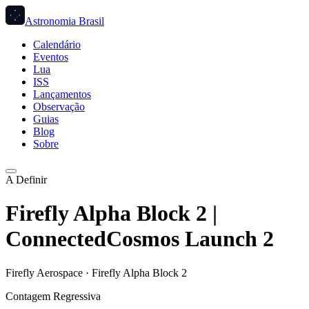
Astronomia Brasil
Calendário
Eventos
Lua
ISS
Lançamentos
Observação
Guias
Blog
Sobre
A Definir
Firefly Alpha Block 2 |
ConnectedCosmos Launch 2
Firefly Aerospace
·
Firefly Alpha Block 2
Contagem Regressiva