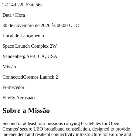
T-
114
d
22
h
53
m
56
s
Data / Hora
30 de novembro de 2026 às 00:00 UTC
Local de Lançamento
Space Launch Complex 2W
Vandenberg SFB, CA, USA
Missão
ConnectedCosmos Launch 2
Fornecedor
Firefly Aerospace
Sobre a Missão
Second of at least four missions carrying 6 satellites for Open
Cosmos' secure LEO broadband constellation, designed to provide
independent and resilient connectivity infrastructure for Europe and