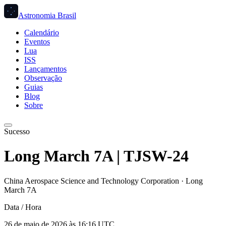
Astronomia Brasil
Calendário
Eventos
Lua
ISS
Lançamentos
Observação
Guias
Blog
Sobre
Sucesso
Long March 7A | TJSW-24
China Aerospace Science and Technology Corporation
·
Long
March 7A
Data / Hora
26 de maio de 2026 às 16:16 UTC